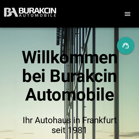
menu
support_agent
phone
mail
Willkommen
bei Burakcin
Automobile
Ihr Autohaus in Frankfurt
seit 1981